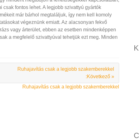
i csak fontos lehet. A legjobb szivattyú gyártók
rmékeit már bárhol megtaláljuk, így nem kell komoly
tatásokat végeznünk emiatt. Az alacsonyan fekvő
rázs vagy árterület, ebben az esetben mindenképpen
csak a megfelelő szivattyúval tehetjük ezt meg. Minden
K
Ruhajavítás csak a legjobb szakemberekkel
:Következő »
Ruhajavítás csak a legjobb szakemberekkel
C