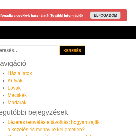
ELFOGADOM
lfogadja a cookie-k használatát
További információk
resés:
avigáció
Háziállatok
Kutyák
Lovak
Macskák
Madarak
egutóbbi bejegyzések
Lézeres tetoválás eltávolítás: hogyan zajlik
a kezelés és mennyire kellemetlen?