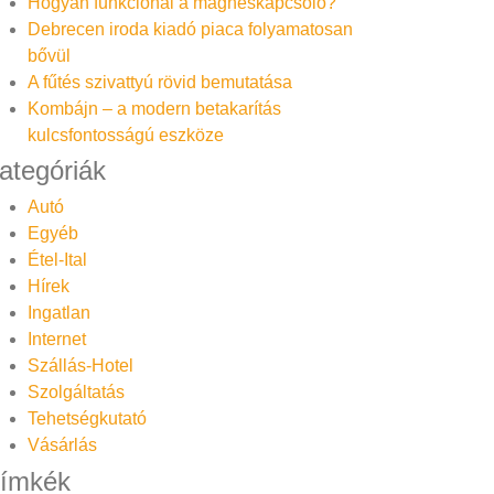
Hogyan funkcionál a mágneskapcsoló?
Debrecen iroda kiadó piaca folyamatosan
bővül
A fűtés szivattyú rövid bemutatása
Kombájn – a modern betakarítás
kulcsfontosságú eszköze
ategóriák
Autó
Egyéb
Étel-Ital
Hírek
Ingatlan
Internet
Szállás-Hotel
Szolgáltatás
Tehetségkutató
Vásárlás
ímkék