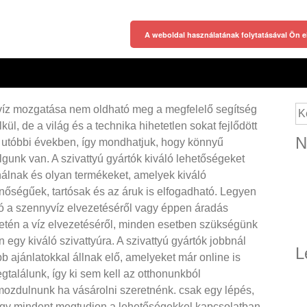
A weboldal használatának folytatásával Ön e
víz mozgatása nem oldható meg a megfelelő segítség
Ke
lkül, de a világ és a technika hihetetlen sokat fejlődött
N
 utóbbi években, így mondhatjuk, hogy könnyű
lgunk van. A szivattyú gyártók kiváló lehetőségeket
nálnak és olyan termékeket, amelyek kiváló
nőségűek, tartósak és az áruk is elfogadható. Legyen
ó a szennyvíz elvezetéséről vagy éppen áradás
etén a víz elvezetéséről, minden esetben szükségünk
n egy kiváló szivattyúra. A szivattyú gyártók jobbnál
L
bb ajánlatokkal állnak elő, amelyeket már online is
gtalálunk, így ki sem kell az otthonunkból
mozdulnunk ha vásárolni szeretnénk. csak egy lépés,
gy mindent megtudjon a lehetőségekkel kapcsolatban,