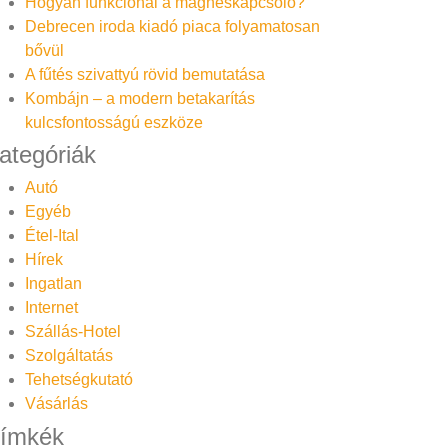
Hogyan funkcionál a mágneskapcsoló?
Debrecen iroda kiadó piaca folyamatosan
bővül
A fűtés szivattyú rövid bemutatása
Kombájn – a modern betakarítás
kulcsfontosságú eszköze
ategóriák
Autó
Egyéb
Étel-Ital
Hírek
Ingatlan
Internet
Szállás-Hotel
Szolgáltatás
Tehetségkutató
Vásárlás
ímkék