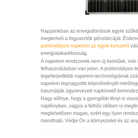
Napjainkban az energiaforrások egyre szűkös
megterheli a fogyasztók pénztárcáját. Érdem
polikristályos napelem az egyik korszerű
vál
energiatakarékosság.
A napelem rendszerek nem új keletűek, már h
felhasználásban van jelen. A polikristályos
legelterjedtebb napelem-technológiának szám
napelem legnagyobb teljesítményét merőleg
használják úgynevezett napkövető berendez
Nagy előnye, hogy a gyengébb fényt is viszon
napfényben, vagyis a felhős időben is megfel
meglehetősen magas, ezért egy ilyen rendsz
mondható. Védje Ön a környezetet és az any