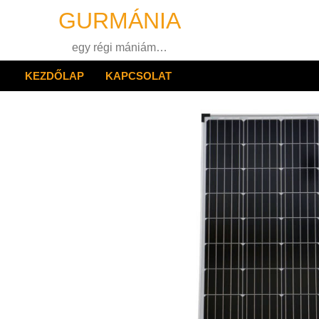
Skip
GURMÁNIA
to
content
egy régi mániám…
KEZDŐLAP
KAPCSOLAT