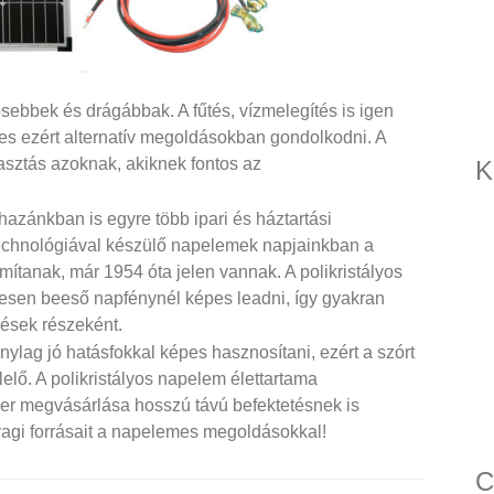
ebbek és drágábbak. A fűtés, vízmelegítés is igen
es ezért alternatív megoldásokban gondolkodni. A
asztás azoknak, akiknek fontos az
K
azánkban is egyre több ipari és háztartási
 technológiával készülő napelemek napjainkban a
ítanak, már 1954 óta jelen vannak. A polikristályos
esen beeső napfénynél képes leadni, így gyakran
ések részeként.
ylag jó hatásfokkal képes hasznosítani, ezért a szórt
elő. A polikristályos napelem élettartama
er megvásárlása hosszú távú befektetésnek is
agi forrásait a napelemes megoldásokkal!
C