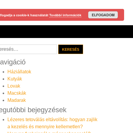
ELFOGADOM
lfogadja a cookie-k használatát
További információk
resés:
avigáció
Háziállatok
Kutyák
Lovak
Macskák
Madarak
egutóbbi bejegyzések
Lézeres tetoválás eltávolítás: hogyan zajlik
a kezelés és mennyire kellemetlen?