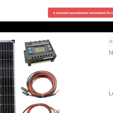
A weboldal használatának folytatásával Ön e
Ke
N
L