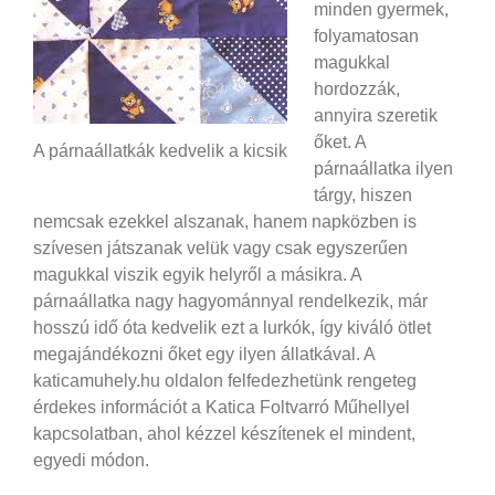
minden gyermek,
folyamatosan
magukkal
hordozzák,
annyira szeretik
őket. A
A párnaállatkák kedvelik a kicsik
párnaállatka ilyen
tárgy, hiszen
nemcsak ezekkel alszanak, hanem napközben is
szívesen játszanak velük vagy csak egyszerűen
magukkal viszik egyik helyről a másikra. A
párnaállatka nagy hagyománnyal rendelkezik, már
hosszú idő óta kedvelik ezt a lurkók, így kiváló ötlet
megajándékozni őket egy ilyen állatkával. A
katicamuhely.hu oldalon felfedezhetünk rengeteg
érdekes információt a Katica Foltvarró Műhellyel
kapcsolatban, ahol kézzel készítenek el mindent,
egyedi módon.