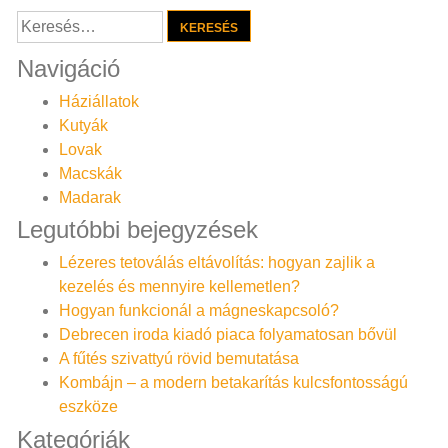
Keresés:
Navigáció
Háziállatok
Kutyák
Lovak
Macskák
Madarak
Legutóbbi bejegyzések
Lézeres tetoválás eltávolítás: hogyan zajlik a
kezelés és mennyire kellemetlen?
Hogyan funkcionál a mágneskapcsoló?
Debrecen iroda kiadó piaca folyamatosan bővül
A fűtés szivattyú rövid bemutatása
Kombájn – a modern betakarítás kulcsfontosságú
eszköze
Kategóriák