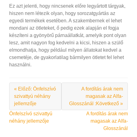
Ez azt jelenti, hogy nincsenek előre legyártott tárgyak,
hiszen nem létezik olyan, hogy sorozatgyártás az
egyedi termékek esetében. A szakembernek el lehet
mondani az ötleteket, ő pedig ezek alapján el fogja
készíteni a gyönyörű párnaállatkát, amelyik pont olyan
lesz, amit nagyon fog kedvelni a kicsi, hiszen a szülő
elmondhatja, hogy például milyen állatokat kedvel a
csemetéje, de gyakorlatilag bármilyen ötletet fel lehet
használni.
« Előző: Önfelszívó
A fordítás árak nem
szivattyú néhány
magasak az Alfa-
jellemzője
Glosszánál :Következő »
Bejegyzés
Önfelszívó szivattyú
A fordítás árak nem
néhány jellemzője
magasak az Alfa-
navigáció
Glosszánál