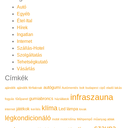
Autó
Egyéb
Étel-Ital
Hírek
Ingatlan
Internet
Szállás-Hotel
Szolgáltatás
Tehetségkutató
Vásárlás
Címkék
autógumi
ajándék
ajándék férfiaknak
Autómentés
bolt
budapest
cipő
eladó lakás
infraszauna
gumiabroncs
fogyás
fűtőpanel
háziállatok
klíma
játékok
Led lámpa
internet
kerítés
lovak
légkondicionáló
mobil
mobil klíma
Méhpempő
műanyag ablak
szauna