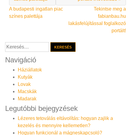
Bejegyzés
A budapesti ingatlan piac
Tekintse meg a
színes palettája
fabianbau.hu
navigáció
lakásfelújítással foglalkozó
portált!
Keresés:
Navigáció
Háziállatok
Kutyák
Lovak
Macskák
Madarak
Legutóbbi bejegyzések
Lézeres tetoválás eltávolítás: hogyan zajlik a
kezelés és mennyire kellemetlen?
Hogyan funkcionál a mágneskapcsoló?