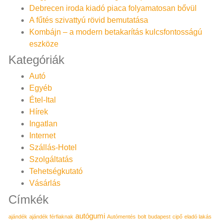
Debrecen iroda kiadó piaca folyamatosan bővül
A fűtés szivattyú rövid bemutatása
Kombájn – a modern betakarítás kulcsfontosságú
eszköze
Kategóriák
Autó
Egyéb
Étel-Ital
Hírek
Ingatlan
Internet
Szállás-Hotel
Szolgáltatás
Tehetségkutató
Vásárlás
Címkék
autógumi
ajándék
ajándék férfiaknak
Autómentés
bolt
budapest
cipő
eladó lakás