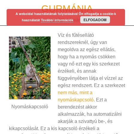
Skip
GURMÁNIA
to
A weboldal használatának folytatásával Ön elfogadja a cookie-k
content
ELFOGADOM
egy régi mániám…
használatát
További információk
Víz és fűtésellátó
rendszereknél, úgy van
megoldva az egész ellátás,
hogy ha a nyomás csökken
vagy nő ezt egy kis szerkezet
érzékeli, és annak
függvényében látja el vízzel az
egész rendszert. Ez a szerkezet
nem más, mint a
nyomáskapcsoló
. Ezt a
Nyomáskapcsoló
berendezést akkor
alkalmazzák, ha automatizálni
akarják a szivattyú be-, és
kikapcsolását. Ez a kis kapcsoló érzékeli a