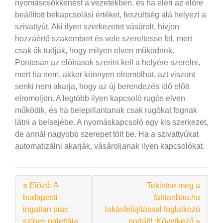
nyomáscsökkenést a vezetékben, és ha eléri az előre
beállított bekapcsolási értéket, feszültség alá helyezi a
szivattyút.
Aki ilyen szerkezetet vásárolt, hívjon
hozzáértő szakembert és vele szereltesse fel, mert
csak ők tudják, hogy milyen elven működnek.
Pontosan az előírások szerint kell a helyére szerelni,
mert ha nem, akkor könnyen elromolhat, azt viszont
senki nem akarja, hogy az új berendezés idő előtt
elromoljon. A legtöbb ilyen kapcsoló rugós elven
működik, és ha belepillantanak csak rugókat fognak
látni a belsejébe. A nyomáskapcsoló egy kis szerkezet,
de annál nagyobb szerepet tölt be. Ha a szivattyúkat
automatizálni akarják, vásároljanak ilyen kapcsolókat.
« Előző: A
Tekintse meg a
budapesti
fabianbau.hu
ingatlan piac
lakásfelújítással foglalkozó
színes palettája
portált! :Következő »