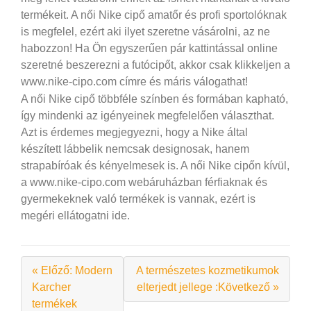
termékeit. A női Nike cipő amatőr és profi sportolóknak
is megfelel, ezért aki ilyet szeretne vásárolni, az ne
habozzon! Ha Ön egyszerűen pár kattintással online
szeretné beszerezni a futócipőt, akkor csak klikkeljen a
www.nike-cipo.com címre és máris válogathat!
A női Nike cipő többféle színben és formában kapható,
így mindenki az igényeinek megfelelően választhat.
Azt is érdemes megjegyezni, hogy a Nike által
készített lábbelik nemcsak designosak, hanem
strapabíróak és kényelmesek is. A női Nike cipőn kívül,
a www.nike-cipo.com webáruházban férfiaknak és
gyermekeknek való termékek is vannak, ezért is
megéri ellátogatni ide.
« Előző: Modern
A természetes kozmetikumok
Karcher
elterjedt jellege :Következő »
termékek