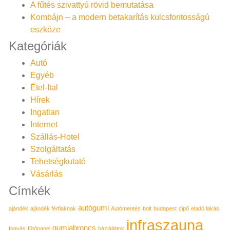
A fűtés szivattyú rövid bemutatása
Kombájn – a modern betakarítás kulcsfontosságú
eszköze
Kategóriák
Autó
Egyéb
Étel-Ital
Hírek
Ingatlan
Internet
Szállás-Hotel
Szolgáltatás
Tehetségkutató
Vásárlás
Címkék
autógumi
ajándék
ajándék férfiaknak
Autómentés
bolt
budapest
cipő
eladó lakás
infraszauna
gumiabroncs
fogyás
fűtőpanel
háziállatok