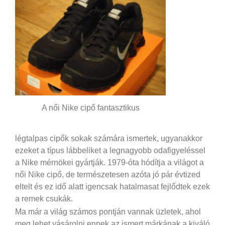
A női Nike cipő fantasztikus
légtalpas cipők sokak számára ismertek, ugyanakkor
ezeket a típus lábbeliket a legnagyobb odafigyeléssel
a Nike mérnökei gyártják. 1979-óta hódítja a világot a
női Nike cipő, de természetesen azóta jó pár évtized
eltelt és ez idő alatt igencsak hatalmasat fejlődtek ezek
a remek csukák.
Ma már a világ számos pontján vannak üzletek, ahol
meg lehet vásárolni ennek az ismert márkának a kiváló