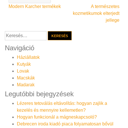
Bejegyzés
Modern Karcher termékek
A természetes
kozmetikumok elterjedt
navigáció
jellege
Keresés:
Navigáció
Háziállatok
Kutyák
Lovak
Macskák
Madarak
Legutóbbi bejegyzések
Lézeres tetoválás eltávolítás: hogyan zajlik a
kezelés és mennyire kellemetlen?
Hogyan funkcionál a mágneskapcsoló?
Debrecen iroda kiadó piaca folyamatosan bővül