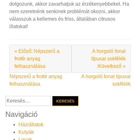
dolgozunk, akkor zavarhatjuk az érzékenyebbeket. Ha
nem szeretnénk senkinek problémát okozni, akkor
válasszuk a kellemes és friss, általában citrusos
illatokat!
« Előző: Népszerű a
A horgoló fonal
frottír anyag
típusai sokfélék
felhasználása
:Következő »
Bejegyzés
Népszerű a frottír anyag
A horgoló fonal típusai
felhasználása
sokfélék
navigáció
Keresés:
Navigáció
Háziállatok
Kutyák
Lovak