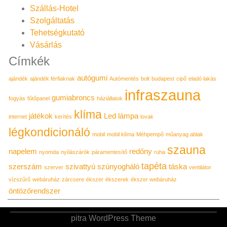
Szállás-Hotel
Szolgáltatás
Tehetségkutató
Vásárlás
Címkék
autógumi
ajándék
ajándék férfiaknak
Autómentés
bolt
budapest
cipő
eladó lakás
infraszauna
gumiabroncs
fogyás
fűtőpanel
háziállatok
klíma
játékok
Led lámpa
internet
kerítés
lovak
légkondicionáló
mobil
mobil klíma
Méhpempő
műanyag ablak
szauna
napelem
redőny
nyomda
nyílászárók
páramentesítő
ruha
tapéta
szerszám
szivattyú
szúnyogháló
táska
szerver
ventilátor
vízszűrő
webáruház
zárcsere
ékszer
ékszerek
ékszer webáruház
öntözőrendszer
pitra WordPress Theme