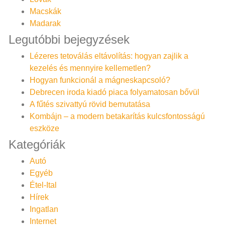
Macskák
Madarak
Legutóbbi bejegyzések
Lézeres tetoválás eltávolítás: hogyan zajlik a
kezelés és mennyire kellemetlen?
Hogyan funkcionál a mágneskapcsoló?
Debrecen iroda kiadó piaca folyamatosan bővül
A fűtés szivattyú rövid bemutatása
Kombájn – a modern betakarítás kulcsfontosságú
eszköze
Kategóriák
Autó
Egyéb
Étel-Ital
Hírek
Ingatlan
Internet