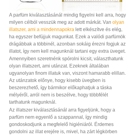
A parfüm kiválasztásánál mindig figyelni kell arra, hogy
milyen célból vesszük meg az adott márkát. Van
olyan
illatszer, ami a mindennapokra
lett elkészítve és elég,
ha egyszer befújjuk magunkat. Ezek a valódi parfümök
drágábbak a többinél, azonban sokáig érezni fogjuk az
illatot, így nem kell magunknál tartani egy extra üveget.
Amennyiben szeretnénk spórolni kicsit, választhatunk
olyan illatszert, ami utánzat. Ezeknek általában
ugyanolyan finom illatuk van, viszont hamarabb elillan.
Az utánzatok előnye, hogy kisebb üvegben is
beszerezhető, így bármikor előkaphatjuk a táska
mélyéről, arról nem is beszélve, hogy többfélét
tarthatunk magunknál.
Az illatszer kiválasztásánál arra figyeljünk, hogy a
parfüm nem egyenlő a szappannal, így mindig
gondoskodjunk a megfelelő higiéniáról. Érdemes
gondolni az illat erejére is, mivel, ha zárt légkörben