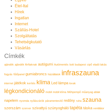
Étel-Ital
Hírek
Ingatlan
Internet
Szállás-Hotel
Szolgáltatás
Tehetségkutató
Vásárlás
Címkék
autógumi
ajándék
ajándék férfiaknak
Autómentés
bolt
budapest
cipő
eladó lakás
infraszauna
gumiabroncs
fogyás
fűtőpanel
háziállatok
klíma
játékok
Led lámpa
internet
kerítés
lovak
légkondicionáló
mobil
mobil klíma
Méhpempő
műanyag ablak
szauna
napelem
redőny
nyomda
nyílászárók
páramentesítő
ruha
tapéta
szerszám
szivattyú
szúnyogháló
táska
szerver
ventilátor