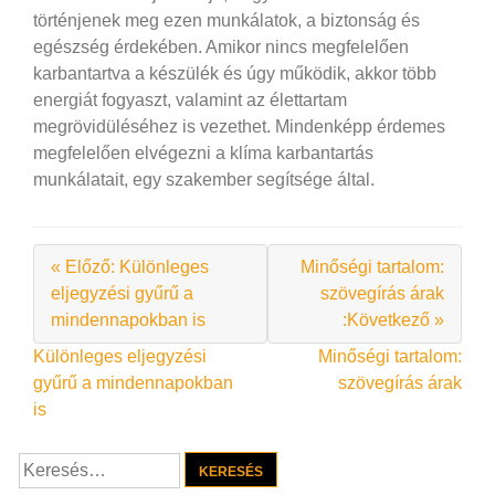
történjenek meg ezen munkálatok, a biztonság és
egészség érdekében. Amikor nincs megfelelően
karbantartva a készülék és úgy működik, akkor több
energiát fogyaszt, valamint az élettartam
megrövidüléséhez is vezethet. Mindenképp érdemes
megfelelően elvégezni a klíma karbantartás
munkálatait, egy szakember segítsége által.
« Előző: Különleges
Minőségi tartalom:
eljegyzési gyűrű a
szövegírás árak
mindennapokban is
:Következő »
Bejegyzés
Különleges eljegyzési
Minőségi tartalom:
gyűrű a mindennapokban
szövegírás árak
navigáció
is
Keresés: