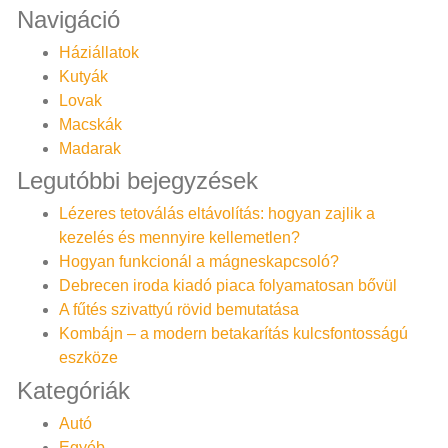
Navigáció
Háziállatok
Kutyák
Lovak
Macskák
Madarak
Legutóbbi bejegyzések
Lézeres tetoválás eltávolítás: hogyan zajlik a
kezelés és mennyire kellemetlen?
Hogyan funkcionál a mágneskapcsoló?
Debrecen iroda kiadó piaca folyamatosan bővül
A fűtés szivattyú rövid bemutatása
Kombájn – a modern betakarítás kulcsfontosságú
eszköze
Kategóriák
Autó
Egyéb