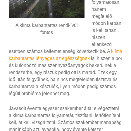
folyamatosan,
hanem
megfelelő
módon karban
A klíma karbantartás rendkívül
is kell tartani,
fontos
hiszen
ellenkező
esetben számos kellemetlenség következik be. A
klíma
karbantartás lényeges az egészségnek
is, hiszen a por
és különböző más szennyezőanyagok bekerülnek a
rendszerbe, egy részük pedig ott is marad. Ezek egy
idő után felgyűlnek, ha nincs megfelelően tisztítva és
karbantartva a készülék, ilyen módon pedig számos
légúti probléma jelenhet meg.
Javasolt évente egyszer szakember által elvégeztetni
a klíma karbantartás folyamatát, tisztítani, fertőtleníteni
kell, át kell vizsgáltatni. Számos szakember manapság
már inkább azt javasolja, hogy évente kétszer