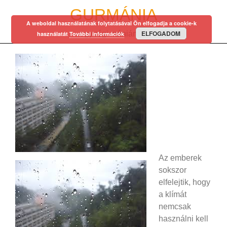
Skip
GURMÁNIA
to
A weboldal használatának folytatásával Ön elfogadja a cookie-k
content
ELFOGADOM
egy régi mániám…
használatát
További információk
Az emberek
sokszor
elfelejtik, hogy
a klímát
nemcsak
használni kell