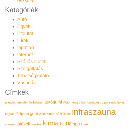
eszköze
Kategóriák
Autó
Egyéb
Étel-Ital
Hírek
Ingatlan
Internet
Szállás-Hotel
Szolgáltatás
Tehetségkutató
Vásárlás
Címkék
autógumi
ajándék
ajándék férfiaknak
Autómentés
bolt
budapest
cipő
eladó lakás
infraszauna
gumiabroncs
fogyás
fűtőpanel
háziállatok
klíma
játékok
Led lámpa
internet
kerítés
lovak