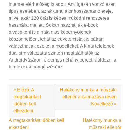
internet elérhetőség is adott. Ami igazán vonzó ezen
típus esetében, az akkumulátor hosszantartó ereje,
mivel akár 120 órát is képes működni rendszeres
használat mellett. Sokan használják e-book
olvasóként is a hatalmas képernyőjének
köszönhetően, tehát az egyetemisták is bátran
választhatják ezeket a modelleket. A kínai telefonok
dual sim változatai szintén megtalálhatók az
Androidvásáron, érdemes néhány percet rááldozni a
termékek átböngészésére.
« Előző: A
Hatékony munka a műszaki
megtakarítást
ellenőr alkalmazása révén
időben kell
:Következő »
elkezdeni
Bejegyzés
A megtakarítást időben kell
Hatékony munka a
elkezdeni
műszaki ellenőr