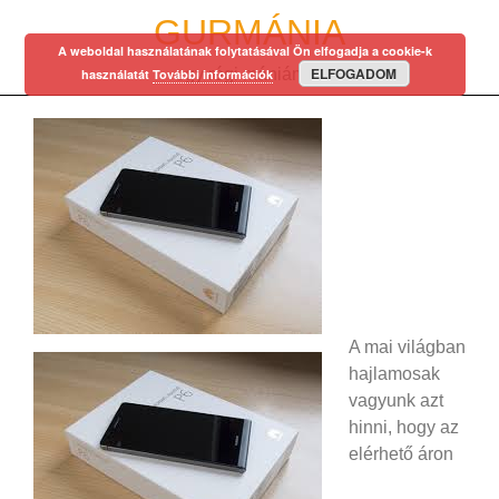
Skip
GURMÁNIA
to
A weboldal használatának folytatásával Ön elfogadja a cookie-k
content
ELFOGADOM
egy régi mániám…
használatát
További információk
A mai világban
hajlamosak
vagyunk azt
hinni, hogy az
elérhető áron