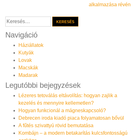
navigáció
alkalmazása révén
Keresés:
Navigáció
Háziállatok
Kutyák
Lovak
Macskák
Madarak
Legutóbbi bejegyzések
Lézeres tetoválás eltávolítás: hogyan zajlik a
kezelés és mennyire kellemetlen?
Hogyan funkcionál a mágneskapcsoló?
Debrecen iroda kiadó piaca folyamatosan bővül
A fűtés szivattyú rövid bemutatása
Kombájn – a modern betakarítás kulcsfontosságú