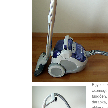
Egy kelle
csemegézü
függően, 
darabka, 
akkor nem