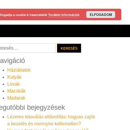
ELFOGADOM
lfogadja a cookie-k használatát
További információk
resés:
avigáció
Háziállatok
Kutyák
Lovak
Macskák
Madarak
egutóbbi bejegyzések
Lézeres tetoválás eltávolítás: hogyan zajlik
a kezelés és mennyire kellemetlen?