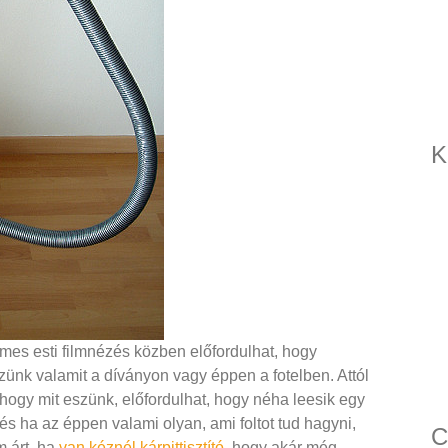
K
mes esti filmnézés közben előfordulhat, hogy
nk valamit a díványon vagy éppen a fotelben. Attól
hogy mit eszünk, előfordulhat, hogy néha leesik egy
és ha az éppen valami olyan, ami foltot tud hagyni,
C
 árt, ha
van kéznél kárpittisztító
, hogy akár még