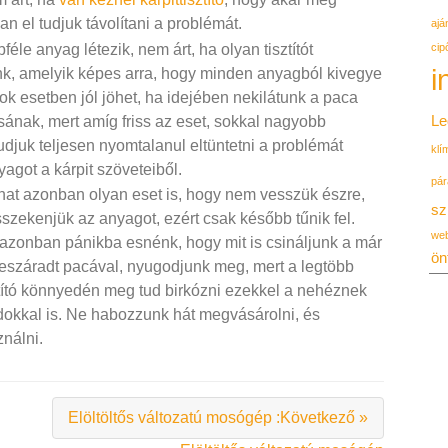
n el tudjuk távolítani a problémát.
ajá
cip
féle anyag létezik, nem árt, ha olyan tisztítót
i
nk, amelyik képes arra, hogy minden anyagból kivegye
 Sok esetben jól jöhet, ha idejében nekilátunk a paca
Le
ásának, mert amíg friss az eset, sokkal nagyobb
tudjuk teljesen nyomtalanul eltüntetni a problémát
klí
agot a kárpit szöveteiből.
pár
hat azonban olyan eset is, hogy nem vesszük észre,
sz
szekenjük az anyagot, ezért csak később tűnik fel.
we
 azonban pánikba esnénk, hogy mit is csináljunk a már
ön
beszáradt pacával, nyugodjunk meg, mert a legtöbb
ztító könnyedén meg tud birkózni ezekkel a nehéznek
okkal is. Ne habozzunk hát megvásárolni, és
nálni.
Elöltöltős változatú mosógép :Következő »