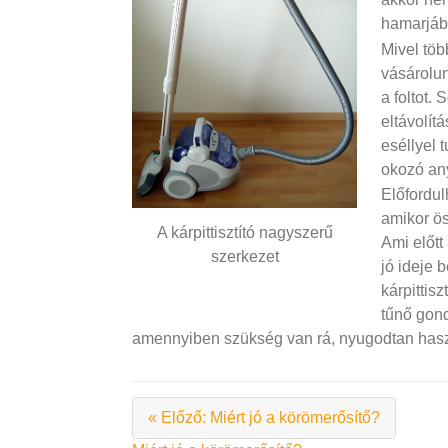
hamarjába
Mivel több
vásárolu
a foltot.
eltávolít
eséllyel 
okozó any
Előfordul
amikor ös
A kárpittisztító nagyszerű
Ami előtt
szerkezet
jó ideje 
kárpittis
tűnő gond
amennyiben szükség van rá, nyugodtan hasz
« Előző: Miért jó a körömerősítő?