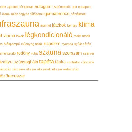
autógumi
ndék
ajándék férfiaknak
Autómentés
bolt
budapest
gumiabroncs
ő
eladó lakás
fogyás
fűtőpanel
háziállatok
nfraszauna
klíma
játékok
internet
kerítés
légkondicionáló
d lámpa
lovak
mobil
mobil
napelem
ma
Méhpempő
műanyag ablak
nyomda
nyílászárók
szauna
redőny
szerszám
amentesítő
ruha
szerver
tapéta
ivattyú
szúnyogháló
táska
ventilátor
vízszűrő
báruház
zárcsere
ékszer
ékszerek
ékszer webáruház
tözőrendszer