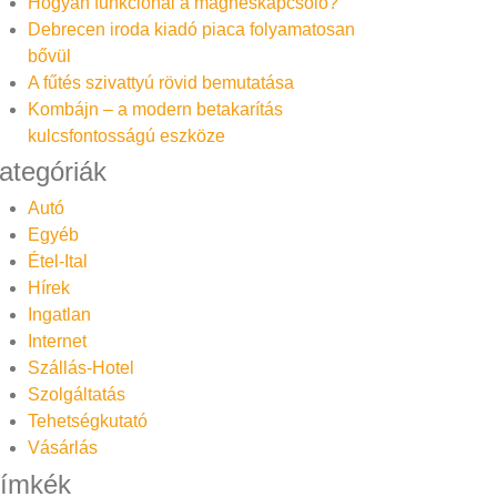
Hogyan funkcionál a mágneskapcsoló?
Debrecen iroda kiadó piaca folyamatosan
bővül
A fűtés szivattyú rövid bemutatása
Kombájn – a modern betakarítás
kulcsfontosságú eszköze
ategóriák
Autó
Egyéb
Étel-Ital
Hírek
Ingatlan
Internet
Szállás-Hotel
Szolgáltatás
Tehetségkutató
Vásárlás
ímkék