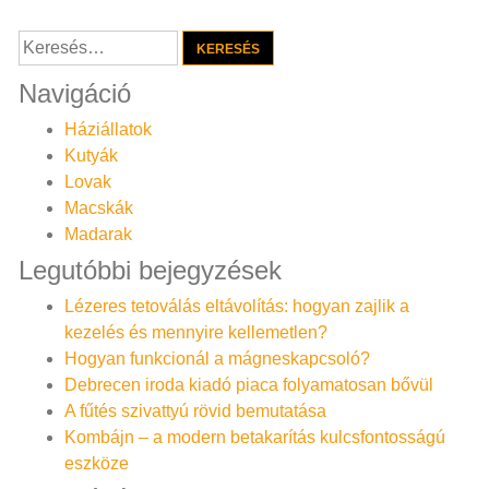
navigáció
Keresés:
Navigáció
Háziállatok
Kutyák
Lovak
Macskák
Madarak
Legutóbbi bejegyzések
Lézeres tetoválás eltávolítás: hogyan zajlik a
kezelés és mennyire kellemetlen?
Hogyan funkcionál a mágneskapcsoló?
Debrecen iroda kiadó piaca folyamatosan bővül
A fűtés szivattyú rövid bemutatása
Kombájn – a modern betakarítás kulcsfontosságú
eszköze