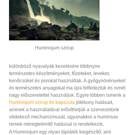
Huminiqum szirup
különböző nyavalyák kezelésére többnyire
természetes készítményeket, főzeteket, leveket,
kenőcsöket és porokat használtak. A gyógynövényeket
és természetes anyagokat ma újra felfedeztük és ismét
nagy előszeretettel használjuk. Egyre többen ismerik a
Huminiqum szirup és kapszula
jótékony hatásait,
aminek a használatával erősíthetjük a szervezetünk
védekező mechanizmusát, ugyanakkor a huminsav
remek méregtelenítő hatással is rendelkezik.
A Huminiqum egy olyan táplálék kiegészítő, ami