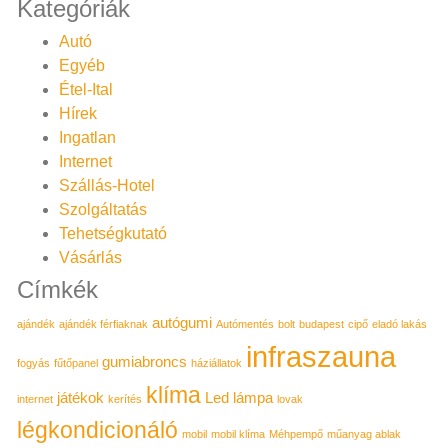
Kategóriák
Autó
Egyéb
Étel-Ital
Hírek
Ingatlan
Internet
Szállás-Hotel
Szolgáltatás
Tehetségkutató
Vásárlás
Címkék
autógumi
ajándék
ajándék férfiaknak
Autómentés
bolt
budapest
cipő
eladó lakás
infraszauna
gumiabroncs
fogyás
fűtőpanel
háziállatok
klíma
játékok
Led lámpa
internet
kerítés
lovak
légkondicionáló
mobil
mobil klíma
Méhpempő
műanyag ablak