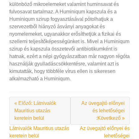
különböző mikroelemeket valamint huminsavat és
fulvosavat tartalmaz. A Huminiqum kapszula és a
Huminiqum szirup fogyasztásával pótolhatjuk a
szervezetből hiányzó ásványi anyagokat és
nyomelemeket, ugyanakkor erősíthetjük a fizikai és
szellemi teljesítőképességünket is. Mivel a Huminiqum
szirup és kapszula összetevői antibiotikumként is
hatnak, ezért a népi gyógyászatban már nagyon régóta
használják gyulladáscsökkentésre, valamint azt is
kimutatták, hogy többféle vírus ellen is sikeresen
alkalmazható a Huminiqum.
« Előző: Látnivalók
Az üvegajtó előnyei
Mauritius utazás
és lehetőségei
keretein belül
:Következő »
Bejegyzés
Látnivalók Mauritius utazás
Az üvegajtó előnyei és
keretein belül
lehetőségei