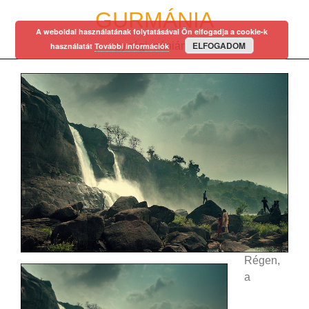
Skip
GURMÁNIA
to
A weboldal használatának folytatásával Ön elfogadja a cookie-k
content
ELFOGADOM
egy régi mániám…
használatát
További információk
Régen,
a