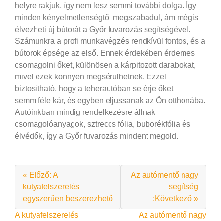
helyre rakjuk, így nem lesz semmi további dolga. Így
minden kényelmetlenségtől megszabadul, ám mégis
élvezheti új bútorát a Győr fuvarozás segítségével.
Számunkra a profi munkavégzés rendkívül fontos, és a
bútorok épsége az első. Ennek érdekében érdemes
csomagolni őket, különösen a kárpitozott darabokat,
mivel ezek könnyen megsérülhetnek. Ezzel
biztosítható, hogy a teherautóban se érje őket
semmiféle kár, és egyben eljussanak az Ön otthonába.
Autóinkban mindig rendelkezésre állnak
csomagolóanyagok, sztreccs fólia, buborékfólia és
élvédők, így a Győr fuvarozás mindent megold.
« Előző: A
Az autómentő nagy
kutyafelszerelés
segítség
egyszerűen beszerezhető
:Következő »
Bejegyzés
A kutyafelszerelés
Az autómentő nagy