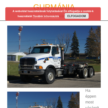
Skip
GURMÁNIA
to
A weboldal használatának folytatásával Ön elfogadja a cookie-k
content
ELFOGADOM
egy régi mániám…
használatát
További információk
Ha
éppen
most
vásárolt