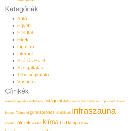
Kategóriák
Autó
Egyéb
Étel-Ital
Hírek
Ingatlan
Internet
Szállás-Hotel
Szolgáltatás
Tehetségkutató
Vásárlás
Címkék
autógumi
ajándék
ajándék férfiaknak
Autómentés
bolt
budapest
cipő
eladó lakás
infraszauna
gumiabroncs
fogyás
fűtőpanel
háziállatok
klíma
játékok
Led lámpa
internet
kerítés
lovak