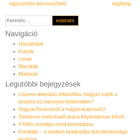
egyszerűen beszerezhető
segítség
navigáció
Keresés:
Navigáció
Háziállatok
Kutyák
Lovak
Macskák
Madarak
Legutóbbi bejegyzések
Lézeres tetoválás eltávolítás: hogyan zajlik a
kezelés és mennyire kellemetlen?
Hogyan funkcionál a mágneskapcsoló?
Debrecen iroda kiadó piaca folyamatosan bővül
A fűtés szivattyú rövid bemutatása
Kombájn – a modern betakarítás kulcsfontosságú
eszköze