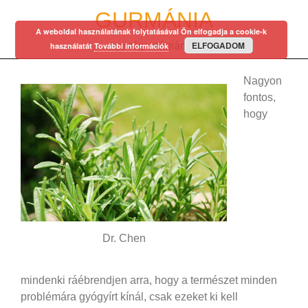
Skip
GURMÁNIA
to
A weboldal használatának folytatásával Ön elfogadja a cookie-k
content
ELFOGADOM
egy régi mániám…
használatát
További információk
Nagyon
fontos,
hogy
Dr. Chen
mindenki ráébrendjen arra, hogy a természet minden
problémára gyógyírt kínál, csak ezeket ki kell