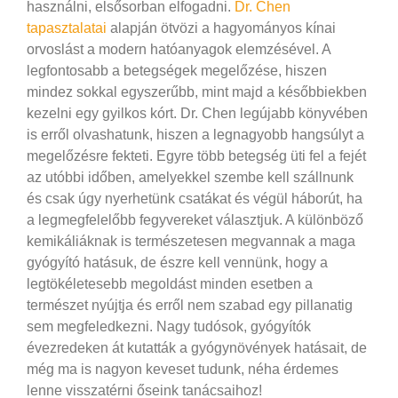
használni, elsősorban elfogadni.
Dr. Chen
tapasztalatai
alapján ötvözi a hagyományos kínai
orvoslást a modern hatóanyagok elemzésével. A
legfontosabb a betegségek megelőzése, hiszen
mindez sokkal egyszerűbb, mint majd a későbbiekben
kezelni egy gyilkos kórt. Dr. Chen legújabb könyvében
is erről olvashatunk, hiszen a legnagyobb hangsúlyt a
megelőzésre fekteti.
Egyre több betegség üti fel a fejét
az utóbbi időben, amelyekkel szembe kell szállnunk
és csak úgy nyerhetünk csatákat és végül háborút, ha
a legmegfelelőbb fegyvereket választjuk. A különböző
kemikáliáknak is természetesen megvannak a maga
gyógyító hatásuk, de észre kell vennünk, hogy a
legtökéletesebb megoldást minden esetben a
természet nyújtja és erről nem szabad egy pillanatig
sem megfeledkezni. Nagy tudósok, gyógyítók
évezredeken át kutatták a gyógynövények hatásait, de
még ma is nagyon keveset tudunk, néha érdemes
lenne visszatérni őseink tanácsaihoz!