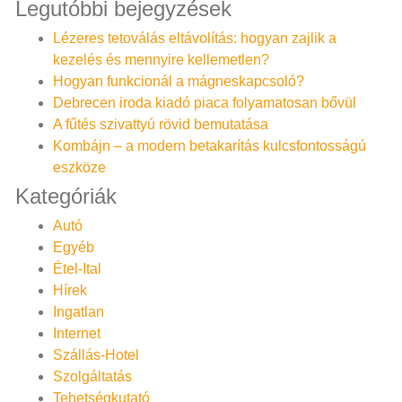
Legutóbbi bejegyzések
Lézeres tetoválás eltávolítás: hogyan zajlik a
kezelés és mennyire kellemetlen?
Hogyan funkcionál a mágneskapcsoló?
Debrecen iroda kiadó piaca folyamatosan bővül
A fűtés szivattyú rövid bemutatása
Kombájn – a modern betakarítás kulcsfontosságú
eszköze
Kategóriák
Autó
Egyéb
Étel-Ital
Hírek
Ingatlan
Internet
Szállás-Hotel
Szolgáltatás
Tehetségkutató