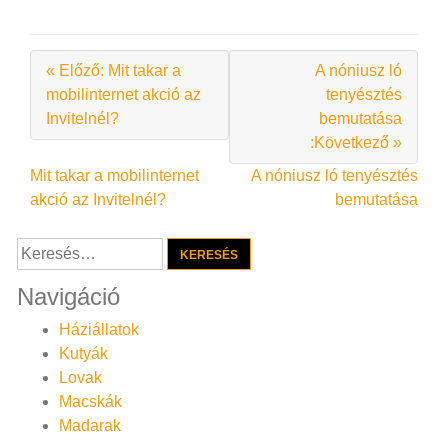
« Előző: Mit takar a
A nóniusz ló
mobilinternet akció az
tenyésztés
Invitelnél?
bemutatása
:Következő »
Bejegyzés
Mit takar a mobilinternet
A nóniusz ló tenyésztés
akció az Invitelnél?
bemutatása
navigáció
Keresés:
Navigáció
Háziállatok
Kutyák
Lovak
Macskák
Madarak