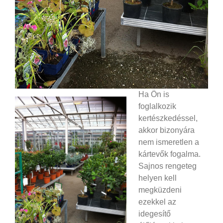
Ha Ön is
foglalkozik
kertészkedéssel,
akkor bizonyára
nem ismeretlen a
kártevők fogalma.
Sajnos rengeteg
helyen kell
megküzdeni
ezekkel az
idegesítő