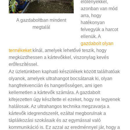
élőlényekkel,
azonban van mód
arra, hogy
A gazdaboltban mindent
hatékonyan
megtalál
felvegyük a harcot
ellenük. A
gazdabolt olyan
termékeket
kínál, amelyek lehetővé teszik, hogy
megküzdhessen a kártevőkkel, viszonylag kevés
erőfeszítéssel.
Az üzletünkben kapható készülékek között találhatóak
olyanok, amelyek ultrahangot bocsátanak ki, olyan
hangfrekvencián és hangerősségen, ami igen
kellemetlen a kártevők számára. A gazdabolt
kifejezetten úgy készítette el ezeket, hogy ne legyenek
halálosak. Az ultrahangos technika megzavarja a
kártevők idegrendszerét, ezáltal megborulnak a
táplálkozási szokásaik és az egymással való
kommunikáció is. Ez azzal az eredménnyel jár, hogy a