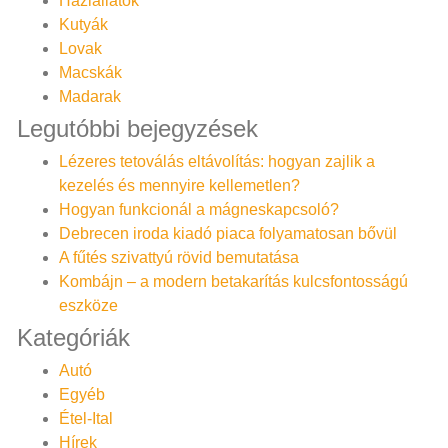
Háziállatok
Kutyák
Lovak
Macskák
Madarak
Legutóbbi bejegyzések
Lézeres tetoválás eltávolítás: hogyan zajlik a
kezelés és mennyire kellemetlen?
Hogyan funkcionál a mágneskapcsoló?
Debrecen iroda kiadó piaca folyamatosan bővül
A fűtés szivattyú rövid bemutatása
Kombájn – a modern betakarítás kulcsfontosságú
eszköze
Kategóriák
Autó
Egyéb
Étel-Ital
Hírek