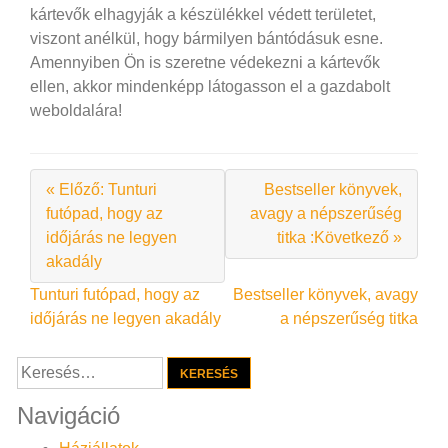
kártevők elhagyják a készülékkel védett területet,
viszont anélkül, hogy bármilyen bántódásuk esne.
Amennyiben Ön is szeretne védekezni a kártevők
ellen, akkor mindenképp látogasson el a gazdabolt
weboldalára!
« Előző: Tunturi
Bestseller könyvek,
futópad, hogy az
avagy a népszerűség
időjárás ne legyen
titka :Következő »
akadály
Bejegyzés
Tunturi futópad, hogy az
Bestseller könyvek, avagy
időjárás ne legyen akadály
a népszerűség titka
navigáció
Keresés:
Navigáció