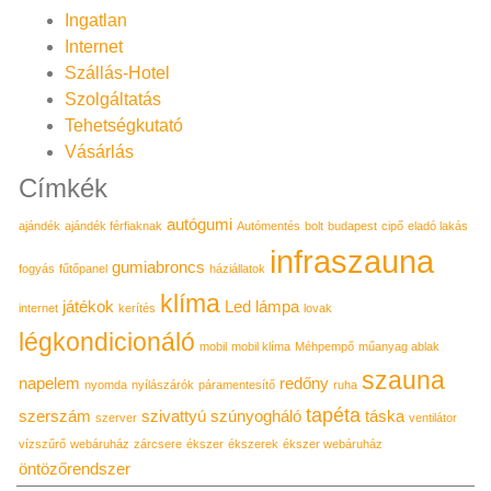
Ingatlan
Internet
Szállás-Hotel
Szolgáltatás
Tehetségkutató
Vásárlás
Címkék
autógumi
ajándék
ajándék férfiaknak
Autómentés
bolt
budapest
cipő
eladó lakás
infraszauna
gumiabroncs
fogyás
fűtőpanel
háziállatok
klíma
játékok
Led lámpa
internet
kerítés
lovak
légkondicionáló
mobil
mobil klíma
Méhpempő
műanyag ablak
szauna
napelem
redőny
nyomda
nyílászárók
páramentesítő
ruha
tapéta
szerszám
szivattyú
szúnyogháló
táska
szerver
ventilátor
vízszűrő
webáruház
zárcsere
ékszer
ékszerek
ékszer webáruház
öntözőrendszer