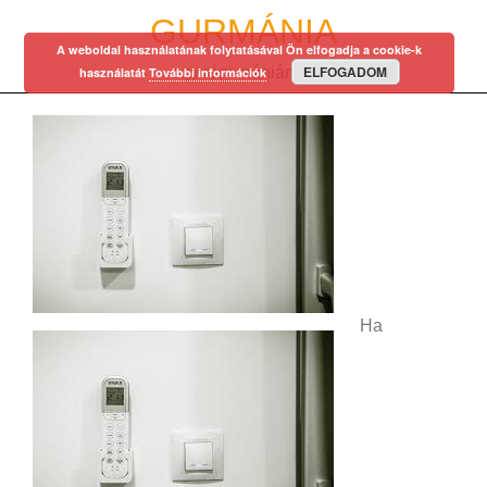
Skip
GURMÁNIA
to
A weboldal használatának folytatásával Ön elfogadja a cookie-k
content
ELFOGADOM
egy régi mániám…
használatát
További információk
Ha