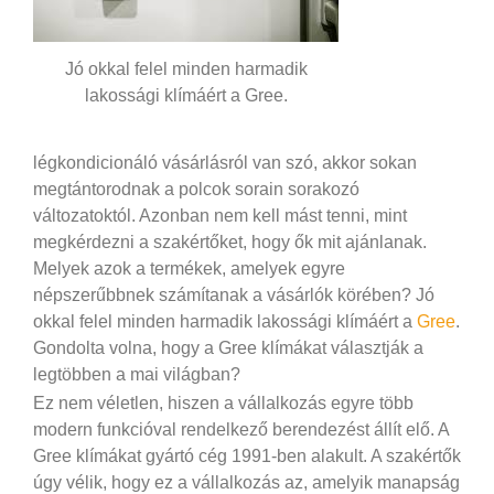
Jó okkal felel minden harmadik
lakossági klímáért a Gree.
légkondicionáló vásárlásról van szó, akkor sokan
megtántorodnak a polcok sorain sorakozó
változatoktól. Azonban nem kell mást tenni, mint
megkérdezni a szakértőket, hogy ők mit ajánlanak.
Melyek azok a termékek, amelyek egyre
népszerűbbnek számítanak a vásárlók körében? Jó
okkal felel minden harmadik lakossági klímáért a
Gree
.
Gondolta volna, hogy a Gree klímákat választják a
legtöbben a mai világban?
Ez nem véletlen, hiszen a vállalkozás egyre több
modern funkcióval rendelkező berendezést állít elő. A
Gree klímákat gyártó cég 1991-ben alakult. A szakértők
úgy vélik, hogy ez a vállalkozás az, amelyik manapság