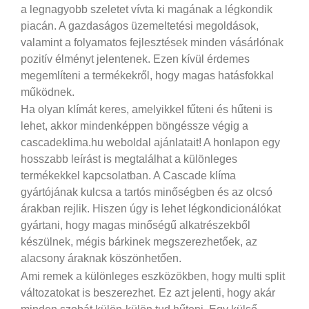
a legnagyobb szeletet vívta ki magának a légkondik
piacán. A gazdaságos üzemeltetési megoldások,
valamint a folyamatos fejlesztések minden vásárlónak
pozitív élményt jelentenek. Ezen kívül érdemes
megemlíteni a termékekről, hogy magas hatásfokkal
működnek.
Ha olyan klímát keres, amelyikkel fűteni és hűteni is
lehet, akkor mindenképpen böngéssze végig a
cascadeklima.hu weboldal ajánlatait! A honlapon egy
hosszabb leírást is megtalálhat a különleges
termékekkel kapcsolatban. A Cascade klíma
gyártójának kulcsa a tartós minőségben és az olcsó
árakban rejlik. Hiszen úgy is lehet légkondicionálókat
gyártani, hogy magas minőségű alkatrészekből
készülnek, mégis bárkinek megszerezhetőek, az
alacsony áraknak köszönhetően.
Ami remek a különleges eszközökben, hogy multi split
változatokat is beszerezhet. Ez azt jelenti, hogy akár