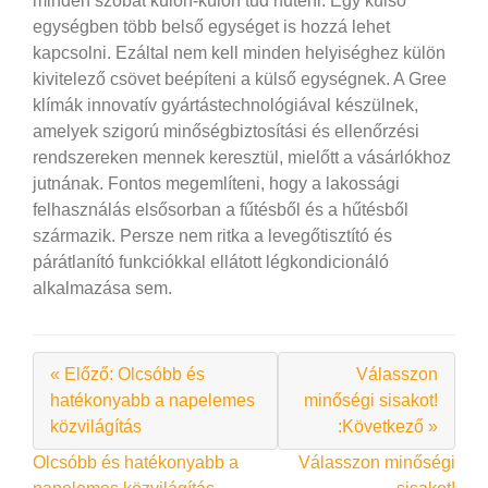
minden szobát külön-külön tud hűteni. Egy külső
egységben több belső egységet is hozzá lehet
kapcsolni. Ezáltal nem kell minden helyiséghez külön
kivitelező csövet beépíteni a külső egységnek. A Gree
klímák innovatív gyártástechnológiával készülnek,
amelyek szigorú minőségbiztosítási és ellenőrzési
rendszereken mennek keresztül, mielőtt a vásárlókhoz
jutnának. Fontos megemlíteni, hogy a lakossági
felhasználás elsősorban a fűtésből és a hűtésből
származik. Persze nem ritka a levegőtisztító és
párátlanító funkciókkal ellátott légkondicionáló
alkalmazása sem.
« Előző: Olcsóbb és
Válasszon
hatékonyabb a napelemes
minőségi sisakot!
közvilágítás
:Következő »
Bejegyzés
Olcsóbb és hatékonyabb a
Válasszon minőségi