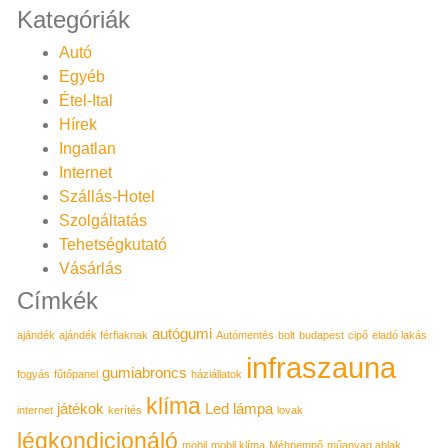
Kategóriák
Autó
Egyéb
Étel-Ital
Hírek
Ingatlan
Internet
Szállás-Hotel
Szolgáltatás
Tehetségkutató
Vásárlás
Címkék
autógumi
ajándék
ajándék férfiaknak
Autómentés
bolt
budapest
cipő
eladó lakás
infraszauna
gumiabroncs
fogyás
fűtőpanel
háziállatok
klíma
játékok
Led lámpa
internet
kerítés
lovak
légkondicionáló
mobil
mobil klíma
Méhpempő
műanyag ablak