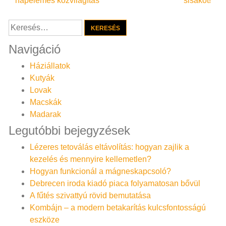
napelemes közvilágítás
sisakot!
navigáció
Keresés:
Navigáció
Háziállatok
Kutyák
Lovak
Macskák
Madarak
Legutóbbi bejegyzések
Lézeres tetoválás eltávolítás: hogyan zajlik a
kezelés és mennyire kellemetlen?
Hogyan funkcionál a mágneskapcsoló?
Debrecen iroda kiadó piaca folyamatosan bővül
A fűtés szivattyú rövid bemutatása
Kombájn – a modern betakarítás kulcsfontosságú
eszköze