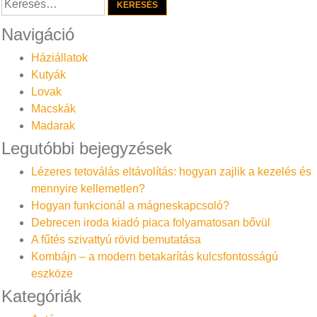
Keresés:
Navigáció
Háziállatok
Kutyák
Lovak
Macskák
Madarak
Legutóbbi bejegyzések
Lézeres tetoválás eltávolítás: hogyan zajlik a kezelés és
mennyire kellemetlen?
Hogyan funkcionál a mágneskapcsoló?
Debrecen iroda kiadó piaca folyamatosan bővül
A fűtés szivattyú rövid bemutatása
Kombájn – a modern betakarítás kulcsfontosságú
eszköze
Kategóriák