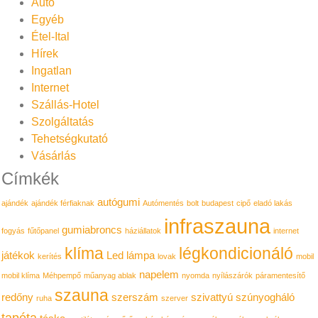
Autó
Egyéb
Étel-Ital
Hírek
Ingatlan
Internet
Szállás-Hotel
Szolgáltatás
Tehetségkutató
Vásárlás
Címkék
autógumi
ajándék
ajándék férfiaknak
Autómentés
bolt
budapest
cipő
eladó lakás
infraszauna
gumiabroncs
fogyás
fűtőpanel
háziállatok
internet
klíma
légkondicionáló
játékok
Led lámpa
kerítés
lovak
mobil
napelem
mobil klíma
Méhpempő
műanyag ablak
nyomda
nyílászárók
páramentesítő
szauna
redőny
szerszám
szivattyú
szúnyogháló
ruha
szerver
tapéta