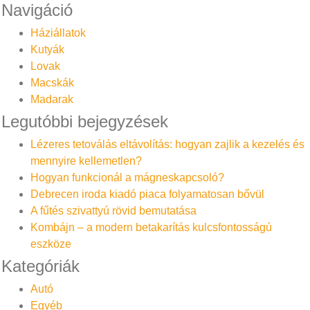
Navigáció
Háziállatok
Kutyák
Lovak
Macskák
Madarak
Legutóbbi bejegyzések
Lézeres tetoválás eltávolítás: hogyan zajlik a kezelés és
mennyire kellemetlen?
Hogyan funkcionál a mágneskapcsoló?
Debrecen iroda kiadó piaca folyamatosan bővül
A fűtés szivattyú rövid bemutatása
Kombájn – a modern betakarítás kulcsfontosságú
eszköze
Kategóriák
Autó
Egyéb