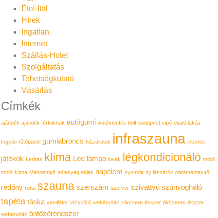
Étel-Ital
Hírek
Ingatlan
Internet
Szállás-Hotel
Szolgáltatás
Tehetségkutató
Vásárlás
Címkék
autógumi
ajándék
ajándék férfiaknak
Autómentés
bolt
budapest
cipő
eladó lakás
infraszauna
gumiabroncs
fogyás
fűtőpanel
háziállatok
internet
klíma
légkondicionáló
játékok
Led lámpa
kerítés
lovak
mobil
napelem
mobil klíma
Méhpempő
műanyag ablak
nyomda
nyílászárók
páramentesítő
szauna
redőny
szerszám
szivattyú
szúnyogháló
ruha
szerver
tapéta
táska
ventilátor
vízszűrő
webáruház
zárcsere
ékszer
ékszerek
ékszer
öntözőrendszer
webáruház